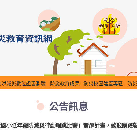
防洪減災數位證書測驗
防災教育成果
防災校園建置專區
防
公告訊息
暨國小低年級防減災律動唱跳比賽」實施計畫，歡迎踴躍報