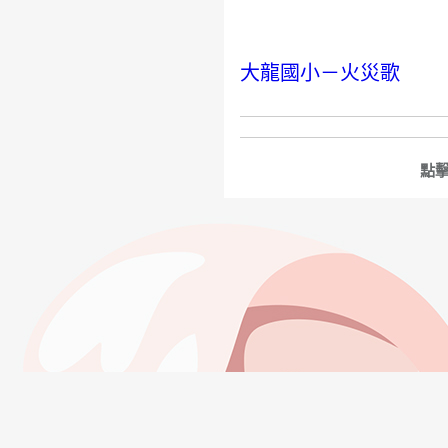
大龍國小－火災歌
點